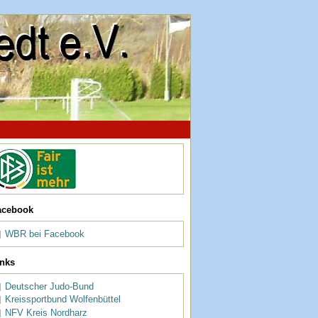
acebook
WBR bei Facebook
inks
Deutscher Judo-Bund
Kreissportbund Wolfenbüttel
NFV Kreis Nordharz