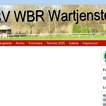
angebote
Archiv
Formulare
Termine 2025
Galerie
Impressum
F
L