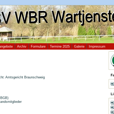
angebote
Archiv
Formulare
Termine 2025
Galerie
Impressum
F
icht: Amtsgericht Braunschweig
L
6 BGB)
tandsmitglieder