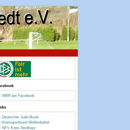
acebook
WBR bei Facebook
inks
Deutscher Judo-Bund
Kreissportbund Wolfenbüttel
NFV Kreis Nordharz