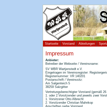
Startseite
Vorstand
Abteilungen
Sport
Impressum
Anbieter:
Betreiber der Webseite / Vereinsname:
SV WBR Wartjenstedt e.V.
Eingetragen im Vereinsregister: Registerger
Registernummer: VR 140201
Postanschrift / Vereinssitz:
Am Salgenteich 5
38259 Salzgitter
Vertretungsberechtigter Vorstand (gemäß 2
1. oder 2.Vorsitzender und jeweils zwei Vors
1. Vorsitzener Otto Albrecht
2. Vorsitzender Christian Mahnkop
Anschriften siehe Vorstand