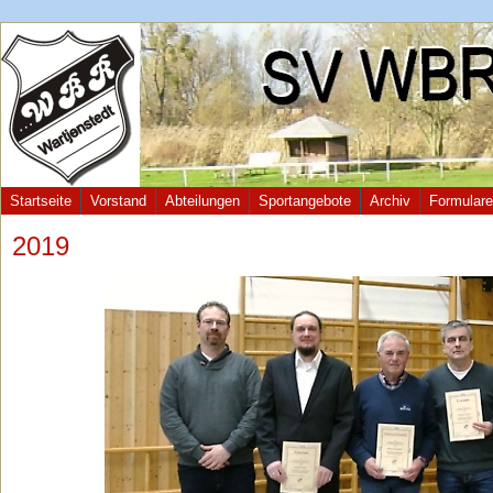
Startseite
Vorstand
Abteilungen
Sportangebote
Archiv
Formulare
2019