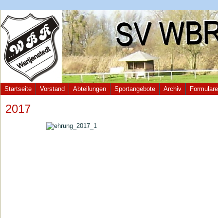
Startseite
Vorstand
Abteilungen
Sportangebote
Archiv
Formulare
2017